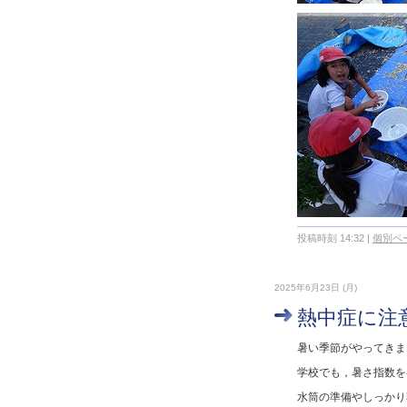
投稿時刻 14:32
|
個別ペ
2025年6月23日 (月)
熱中症に注
暑い季節がやってきま
学校でも，暑さ指数を
水筒の準備やしっかり