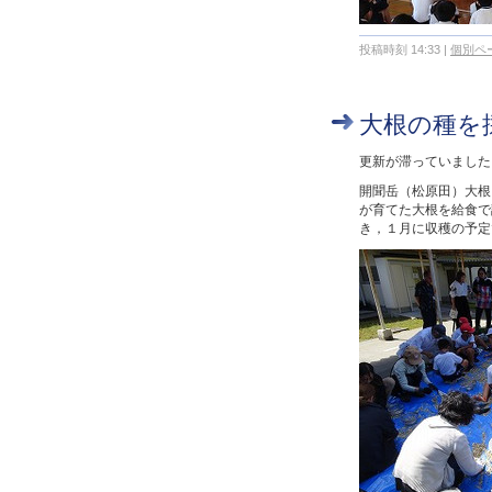
投稿時刻 14:33
|
個別ペ
大根の種を
更新が滞っていました
開聞岳（松原田）大根
が育てた大根を給食で
き，１月に収穫の予定