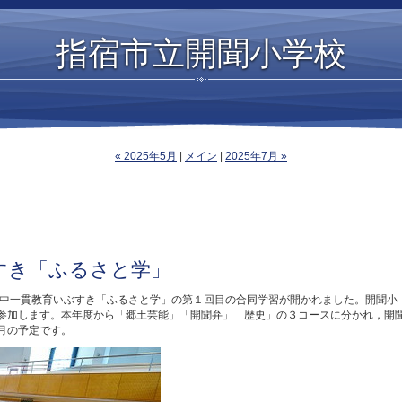
指宿市立開聞小学校
« 2025年5月
|
メイン
|
2025年7月 »
ぶすき「ふるさと学」
区小中一貫教育いぶすき「ふるさと学」の第１回目の合同学習が開かれました。開聞小
が参加します。本年度から「郷土芸能」「開聞弁」「歴史」の３コースに分かれ，開
0月の予定です。