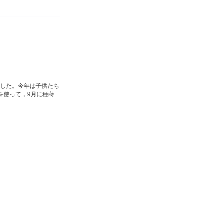
ました。今年は子供たち
を使って，9月に種蒔