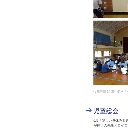
投稿時刻 14:35
|
個別ペ
児童総会
6/5「楽しい昼休み
が担当の先生とロイロ