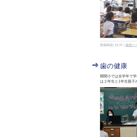
投稿時刻 14:37
|
個別ペ
歯の健康
開聞小では全学年で学
は２年生と1年生親子