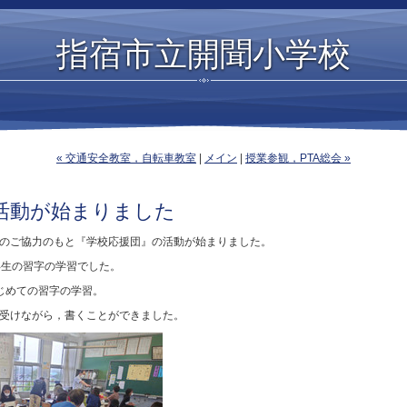
指宿市立開聞小学校
« 交通安全教室，自転車教室
|
メイン
|
授業参観，PTA総会 »
活動が始まりました
のご協力のもと『学校応援団』の活動が始まりました。
年生の習字の学習でした。
じめての習字の学習。
受けながら，書くことができました。