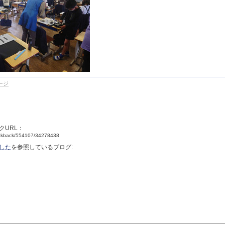
ージ
クURL：
trackback/554107/34278438
した
を参照しているブログ: