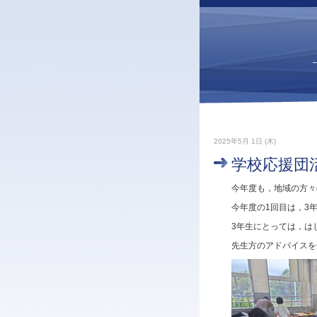
2025年5月 1日 (木)
学校応援団
今年度も，地域の方々
今年度の1回目は，3
3年生にとっては，は
先生方のアドバイスを